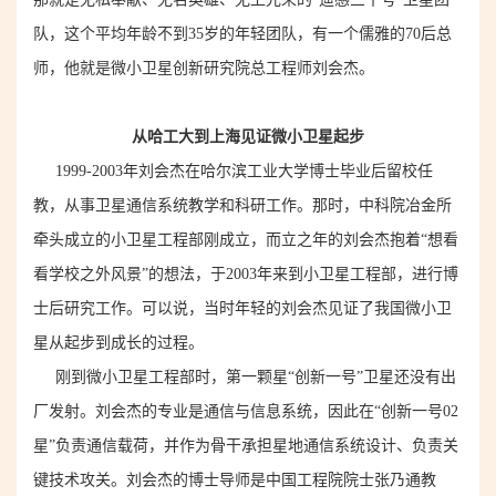
队，这个平均年龄不到
35
岁的年轻团队，有一个儒雅的
70
后总
师，他就是微小卫星创新研究院总工程师刘会杰。
从哈工大到上海见证微小卫星起步
1999
-
2003年
刘会杰在
哈尔滨工业大学
博士毕业后留校任
教
，
从事卫星通信系统教学和科研工作
。那时，中科院冶金所
牵头成立的小卫星工程部刚成立，而立之年的刘会杰抱着“想看
看学校之外风景”的想法，
于2
003
年
来到
小卫星工程部，进行博
士后研究工作
。可以说，当时年轻的刘会杰见证了我国微小卫
星从起步到成长
的过程
。
刚到微小卫星工程部时，第一颗星
“
创新一号
”卫星还没有出
厂
发射。刘会杰的专业是通信与信息系统，因此在
“
创新一号02
星
”负责
通信载荷
，并作为骨干承担星地通信系统设计、负责关
键技术攻关
。刘会杰的
博士
导师是
中国工程院院士
张乃通
教