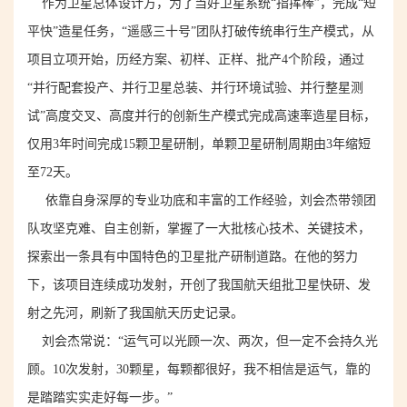
作为卫星总体设计方，为了当好卫星系统“指挥棒”，完成“短
平快”造星任务，“遥感三十号”团队打破传统串行生产模式，从
项目立项开始，历经方案、初样、正样、批产4个阶段，通过
“并行配套投产、并行卫星总装、并行环境试验、并行整星测
试”高度交叉、高度并行的创新生产模式完成高速率造星目标，
仅用3年时间完成15颗卫星研制，单颗卫星研制周期由3年缩短
至72天。
依靠自身深厚的专业功底和丰富的工作经验，刘会杰带领团
队攻坚克难、自主创新，掌握了一大批核心技术、关键技术，
探索出一条具有中国特色的卫星批产研制道路。在他的努力
下，该项目连续成功发射，开创了我国航天组批卫星快研、发
射之先河，刷新了我国航天历史记录。
刘会杰常说：“运气可以光顾一
次、
两次，但一定不会持久光
顾。10次发射，30颗星，每颗都很好，我不相信是运气，靠的
是踏踏实实走好每一步。”