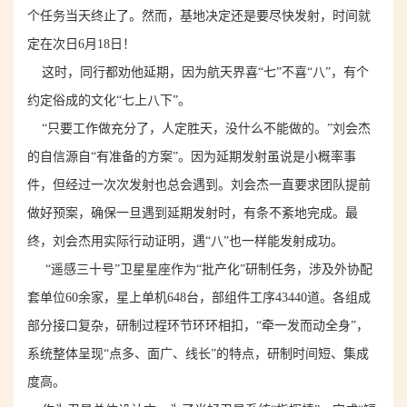
个任务当天终止了。然而，基地决定还是要尽快发射，时间就
定在次日6月18日！
这时，同行都劝他延期，因为航天界喜“七”不喜“八”，有个
约定俗成的文化“七上八下”。
“只要工作做充分了，人定胜天，没什么不能做的。”刘会杰
的自信源自“有准备的方案”。因为延期发射虽说是小概率事
件，但经过一次次发射也总会遇到。刘会杰一直要求团队提前
做好预案，确保一旦遇到延期发射时，有条不紊地完成。最
终，刘会杰用实际行动证明，遇“八”也一样能发射成功。
“遥感三十号”卫星星座作为“批产化”研制任务，涉及外协配
套单位60余家，星上单机648台，部组件工序43440道。各组成
部分接口复杂，研制过程环节环环相扣，“牵一发而动全身”，
系统整体呈现“点多、面广、线长”的特点，研制时间短、集成
度高。