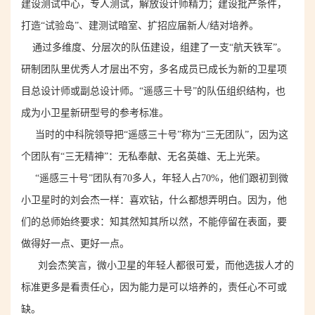
建设测试中心，专人测试，解放设计师精力
；建设批产条件，
打造“试验岛”、建测试暗室、扩招
应届新人
/
结对培养。
通过多维度、分层次的队伍建设，组建了一支“航天铁军”。
研制团队里优秀人才层出不穷，多名成员已成长为新的卫星项
目总设计师或副总设计师。“遥感三十号”的队伍组织结构，也
成为小卫星新研型号的参考标准。
当时的
中科院
领导把“遥感三十号”称为“三无团队”，因为这
个团队有“三无精神”：无私奉献、无名英雄、无上光荣。
“遥感三十号”团队有70多人，年轻人占70%，他们跟初到微
小卫星时的刘会杰一样：
喜欢
钻，什么都想弄明白。因为，他
们的总师始终要求：知其然知其所以然，不能停留在表面，要
做得
好一点、
更好一点。
刘会杰笑言，微小卫星的年轻人都很可爱，而他选拔人才的
标准更多是看责任心，因为能力是可以培养的，责任心不可或
缺。