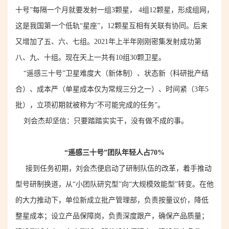
十号”每隔一个月就要发射一
组3颗星
， 4组12颗星，形成组网，
这是我国第一个低轨“星座”，12颗星互相有关联有协同
。
后来
又增加了五、六、七组
。
2021年上半年刚刚
密集发射
成功
第
八、九、十组
。现在
天上
一共有10组30颗卫星
。
“遥感三十号”
卫星
难度大（新体制）、状态新（科研批产结
合）、成本严（单星成本仅为常规三分之一）、时间紧（3年5
批），立项初期就被称为“不可能完成的任务”。
刘会杰却坚信：只要踏踏实实
干
，没有做不成的事。
“遥感三十号”团队年轻人占70%
接到任务初期，刘会杰便启动了研制队伍的改革，着手推动
型号研制换道，从“小团队研究型”向“大规模效能型”转变。在他
的大力推动
下，单位新成立批产管理部，
负责
按量议价，降低
整星成本；设立产品保障岗，
负责
深度跟产，确保产品质量；