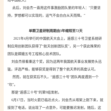
动
中国
航天。
此后，刘会杰一直用这件事激励团队里的年轻人：”只要坚
持，梦想都可以实现
的
，运气不会
白白
从天而降。”
单颗卫星研制周期由3年缩短至72天
2021年4月举行的中国航天大会上，遥感三十号卫星系统研
制应用创新团队获得了“航天创新团队奖”，另一个获此殊荣的
团队是嫦娥五号工程核心技术团队。
刘会杰很看重这个奖，因为这两年我国航天事业发展势头迅
猛，评选严格，能够获奖是得到了整个航天界的高度认可。
然而，就在获奖后不久，“遥感三十号”团队再度遇到一个
“坎”。
那是“遥感三十号”的第9组发射。
6月17日，当时火箭已
临近
点火，刘会杰从塔架上刚下来，就
接到了电话，说出现了一点意外，可能要推迟发射。
随后
，这