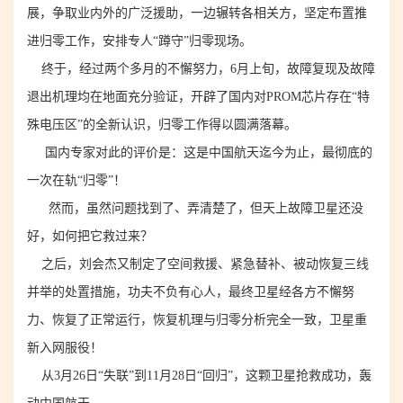
展，争取业内外的广泛援助，一边辗转各相关方，坚定布置
推
进
归零工作，
安排专人
“蹲守”归零现场。
终于，经过两个多月的不懈努力，6月上旬，故障复现及故障
退出机理均在地面充分验证，开辟了国内对PROM芯片存在“特
殊电压区”的
全新
认识，归零工作得以
圆满
落幕。
国内
专家对此的评价是：这是中国航天迄今为止，最彻底的
一次
在轨
“归零”！
然而，虽然问题找到了
、弄清楚了
，但
天上
故障
卫星
还没
好，如何把它救过来？
之后，刘会杰又制定了空间救援、紧急替补、被动恢复三线
并举的处置措施，
功夫不负有心人，
最终卫星
经各方不懈努
力、
恢复了
正常运行
，恢复机理与归零分析
完全
一致，卫星重
新入网服役！
从3月26日“失联”到1
1
月28日“回归”，这颗卫星抢救成功，轰