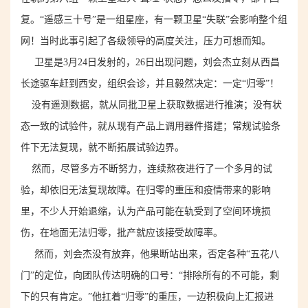
复。“遥感三十号”是一组星座，有一颗卫星“失联”会影响整个组
网！当时此事引起了各级领导的高度关注，压力可想而知。
卫星是3月24日发射的，26日出现问题，刘会杰立刻
从西昌
长途驱车
赶到
西安
，组织会诊，并且毅然决定：一
定
“归零”！
没有遥测数据，就从同批卫星上获取数据进行推演；没有状
态一致的试验件，就从现有产品上调用器件搭建；常规试验条
件下无法复现，就不断拓展试验边界。
然而，尽管多方不断努力，连续熬夜进行了一个多月的试
验，却依旧无法复现故障。在归零的重压和疫情带来的影响
里，不少人开始退缩，认为产品可能在轨受到了空间环境损
伤，在地面无法归零，批产就应该接受故障率。
然而，刘会杰没有放弃，他果断站出来，否定各种“五花八
门”的定位，向团队传达明确的口号：“排除所有的不可能，剩
下的只有肯定。”他扛着“归零”的重压，一边积极向上汇报进