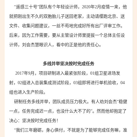
“遥感三十号”团队有个
年轻设计师
，2020年2月疫情一来，他
就把刚出生不久的双胞胎儿子送回老家，主动请缨跑北京、送
文件
、收集问题建议
，一丝不苟地完成好所有
出厂评审
工作。
后来，因为工作需要，要从主管设计师里提拔一个总体主任设
计师，刘会杰慧眼识
人
，看中的正是他的责任心。
多线并举坚决按时完成任务
2017年9月，项目研制进入最紧张阶段，01组卫星进场发
射，02组进入总装集成测试阶段，03组即将进行单机验收，04
组也进入生产阶段。
研制任务多线并举，团队成员压力极大。有人劝刘会杰“稳健
一点，任务完成迟一点，也没什么大不了的”。然而他却抱定了
决心：坚决按时完成任务！
“我们三年磨砺，身心俱付，不就是为了能够完成任务嘛，准