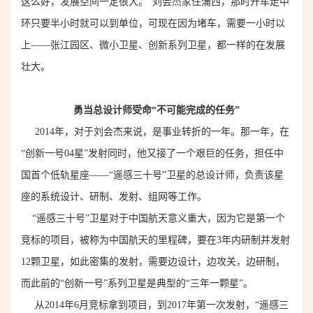
这么好，发展空间一定很大。”刘会杰家住浦西，那时开车走中
环只要半小时就可以到单位，可现在因为堵车，需要一小时
以
上
——张江
园区、
微小卫星
、创新系列卫星，都
一样
的在
发展
壮大。
勇当
总设计师受命“不可能完成的任务”
2014年，对于刘会杰来说，是事业转折的一年。那一年，
在
“创新一号0
4
星”发射同时，
他
又
接了一个艰巨的任务，担任中
国首个低轨星座——“遥感三十号”
卫星
的总设计师，负责该星
座的系统设计、研制、发射、组网等工作。
“遥感三十号”
卫星
对于中国航天意义重大，因为它是第一个
竞标的项目
，被称为中国航天的里程碑
，要
在3年内研制并
发射
12颗卫星，如此密集的发射，需要边设计，边攻关
，
边研制，
而
此前的
“创新一号”
系列卫星
是典型的“三年一
颗星
”。
从2014年6月竞标拿到项目，到2017年第一次发射，“遥感三