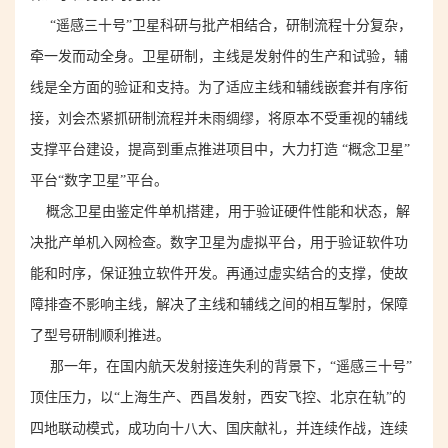
“遥感三十号”卫星科研与批产相结合，研制流程十分复杂，
牵一发而动全身。卫星研制，主线是发射件的生产和试验，辅
线是全方面的验证
和
支持
。
为了适应主线和辅线嵌套
并有序衔
接
，刘会杰
紧抓研制流程并未雨绸缪，
将原本不受重视的辅线
支撑平台建设，提高到重点推进项目中，大力打造 “概念卫星”
平台
“数字卫星”平台
。
概念卫星由鉴定件单机搭建，用于验证硬件性能和状态
，解
决批产单机入网检查
。数字卫星为虚拟平台，用于验证软件功
能和时序
，保证独立软件开发
。
再
通过虚实结合的支撑，
使故
障排查不影响主线，
解决了主线和辅线之间的相互掣肘，保障
了型号研制顺利推进。
那一年，在国内航天发射接连失利的背景下，“遥感三十号”
顶住压力，以“上海生产、西昌发射，西安飞控、北京在轨”的
四地联动模式，
成功向十八大、国庆献礼，并
连续作战，连续