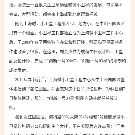
授
，张院士一直很关注
卫星通信和
微小卫星的发展，每次学术
会议、大型活动，都会来上海
或到北京
帮着把关。
刚到上海时，小卫星工程部人少
、
地方小，
在中山公园园区
只有
一个楼面
。小卫星工程部
独立
成为上海微小卫星工程中心
后，于
2004年有了两栋
独立办公和科研
楼，
科研和卫星研制
条
件也改善了很多。
在这里，刘会杰作为载荷主任设计师、卫星
副总设计师，完成了“创新一号0
2
星”、“创新一号0
3
星”的研制和
成功发射。
2012年春节前
后
，上海微小卫星工程中心
从中山公园园区整
体
搬迁到了张江
园区
。刘会杰对这个日子记忆犹新：2月4日到7
日整体搬迁
，
那时，
“创新一号
04星
”刚刚
启动
并就任总设计
师
。
搬到张江
园区
后，海科路99号
大院
的4号楼和5号楼都是微小
卫星的
科研办公和
研制生产大楼，
用
户参观后连连点赞：“厂房