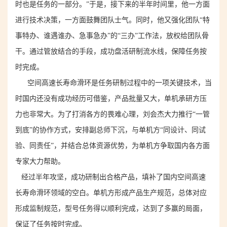
时也是任务的一部分。”于是，接下来的半年时间里，他一方面
进行技术决策，一方面鼓舞团队士气。同时，他又
强化团队
“特
事特办、谁遇谁办、急事急办”的“三办”工作法，放权给团队骨
干。通过管放结合的手段，成功盘活研制流水线，保障任务按
时完成。
空间高速长寿命滑环是任务研制过程中的一项关键技术，当
时国内还没有成功经历可借鉴，产品批量又大，单机承研方
压
力也非常大
。为了打消
各方
的畏难心理，刘会杰
大力推行
“一管
到底”的协作方式
，安排副总师下沉，
与单机方“同设计、同试
验、同责任”，并结合总体资源优势，为单机方争取
国内
各方
面
专家
大力
帮助。
经过
半年
攻坚，成功研制出合格产品，填补了国内空间高速
长寿命滑环领域的空白。单机方形成产品生产规范，总体对应
形成监制规范，型号任务得以顺利完成，达到了多赢的局面
，
保证了任务按时完成
。