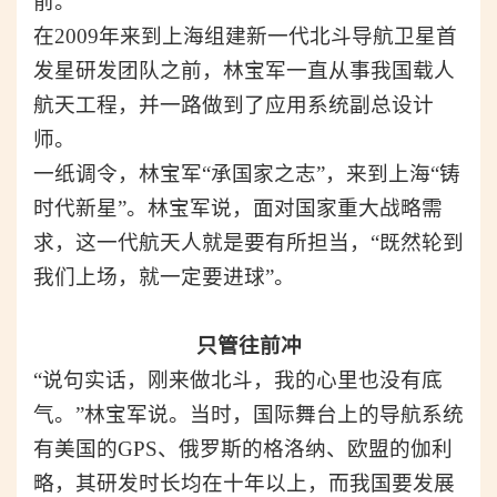
前。”
在2009年来到上海组建新一代北斗导航卫星首
发星研发团队之前，
林宝军一直从事
我国载人
航天工程
，并一路做到了
应用系统副总设计
师。
一纸调令，林宝军“承国家之志”，来到上海“铸
时代新星”。林宝军说，面对国家重大战略需
求，这一代航天人就是要有所担当，“既然轮到
我们上场，就一定要进球”。
只管往前冲
“说句实话，刚来做北斗，我的心里也没有底
气。”林宝军说。
当时，国际舞台上的导航系统
有
美国的GPS、俄罗斯的格洛纳、欧盟的伽利
略
，其研发时长均在十年以上，而我国要发展