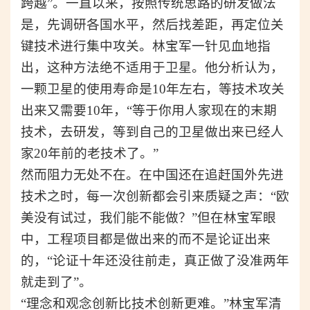
跨越”。
一直以来，按照传统思路的研发做法
是，先调研各国水平，然后找差距，再定位关
键技术进行集中攻关。林宝军一针见血地指
出，这种方法绝不适用于卫星。他分析认为，
一颗卫星的使用寿命是10年左右，等技术攻关
出来又需要10年，
“等于你用人家现在的末期
技术，
去研发，等到自己的
卫星做出来
已经
人
家20年前的老技术了
。
”
然而阻力无处不在。在中国还在追赶国外先进
技术之时，每一次创新都会引来质疑之声：“欧
美没有试过，我们能不能做？”但在林宝军眼
中，工程项目都是做出来的而不是论证出来
的，“论证十年还没往前走，真正做了没准两年
就走到了”。
“理念和观念创新比技术创新更难。”林宝军清