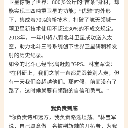
卫星惊艳了世界：800多公斤的“苗条”身材，却
能实现三四吨重卫星的功能；“优雅”的外形
下，集成着70%的新技术，打破了航天领域一
颗卫星新技术使用不超过30%的不成文规定。
2018年，一年中将八颗北斗卫星成功送入太
空，助力北斗三号系统创下世界卫星研制和发
射的历史纪录
。
如今的北斗已经“比肩赶超”G
PS
。林宝军说：
“在科研上，我们之前一直都是跟着别人走，但
有一天我们会超越他们。那时候，前面没有了
路了，这时候就要有领跑的自信和勇气。”
我负责到底
“你负责诗和远方，我负责路途坦荡。”
林宝军
说，自己愿意做一名披荆斩棘的开拓者，为我