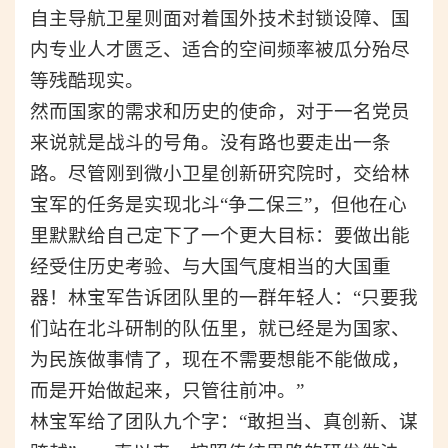
自主导航卫星则面对着国外技术封锁设障、国
内专业人才匮乏、适合的空间频率被瓜分殆尽
等残酷现实。
然而国家的需求和历史的使命，对于一名党员
来说就是战斗的号角。没有路也要走出一条
路。
尽管
刚到微小卫星创新研究院时，
交给
林
宝军的任务是实现北斗“争二保三”，
但他在心
里默默给自己定下了一个更大目标：要做出能
经受住历史考验、与大国气度相当的大国重
器！
林宝军告诉团队里的一群年轻人：“只要我
们站在北斗研制的队伍里，就已经是为国家、
为民族做事情了，现在不需要想能不能做成，
而是开始做起来，只管往前冲。”
林宝军给了团队九个字：“敢担当、真创新、谋