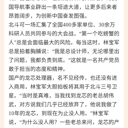
国导航事业辟出一条坦途大道，让更多后来者
昂首阔步，为创新中国奋发图强。
北斗可一场汇集了
全国400多家单位、30余万
科研人员
共同参与的大会战，“第一个吃螃蟹的
人”
总是会面临最大的风险
。每当这时，林宝军
总是拍着胸脯说：“我是总
设计
师，无论
哪里
出
了
问题
，我都负责到底。”
这就是一名共产党员
敢于担当的态度和精神。
国产的龙芯处理器，名不见经传，也还没有进
入商用，林宝军大胆拍板将其用于北斗三号卫
星。
“当时是真难，当我找到龙芯的老总胡伟
武，对方说我们几乎已经放弃了，他说我做了
10年的龙芯，到现在为止没人用。”林宝军
说
，“为什么没人用？一些老总来问，龙芯的产