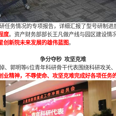
研任务情况的专项报告，详细汇报了型号研制进
程度
。资产财务部部长王凡做产线与园区建设情
星创新院未来发展的雄伟蓝图
。
争分夺秒
攻坚克难
倬、郭明等
6
位青年科研骨干代表围绕科研攻关
创业精神，不辱使命、攻坚克难完成好各项任务