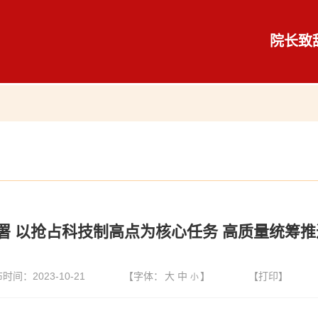
院长致
署 以抢占科技制高点为核心任务 高质量统筹
时间：2023-10-21
【字体：
大
中
】
【打印】
小